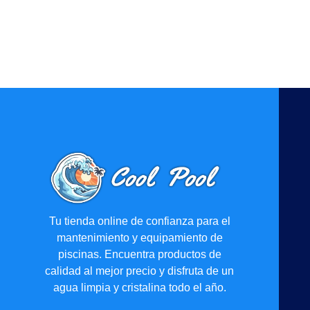
Tu tienda online de confianza para el
mantenimiento y equipamiento de
piscinas. Encuentra productos de
calidad al mejor precio y disfruta de un
agua limpia y cristalina todo el año.