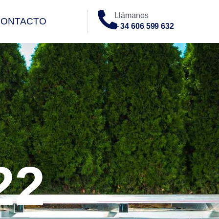
Llámanos
CONTACTO
+ 34 606 599 632
O
22