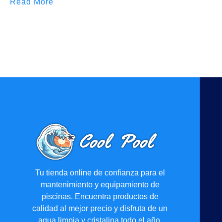
Read More
Tu tienda online de confianza para el
mantenimiento y equipamiento de
piscinas. Encuentra productos de
calidad al mejor precio y disfruta de un
agua limpia y cristalina todo el año.