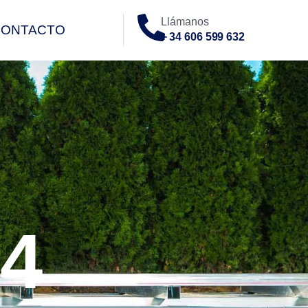
Llámanos
CONTACTO
+ 34 606 599 632
O
4