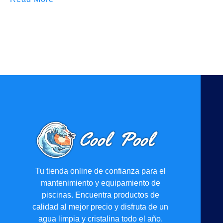
Tu tienda online de confianza para el
mantenimiento y equipamiento de
piscinas. Encuentra productos de
calidad al mejor precio y disfruta de un
agua limpia y cristalina todo el año.