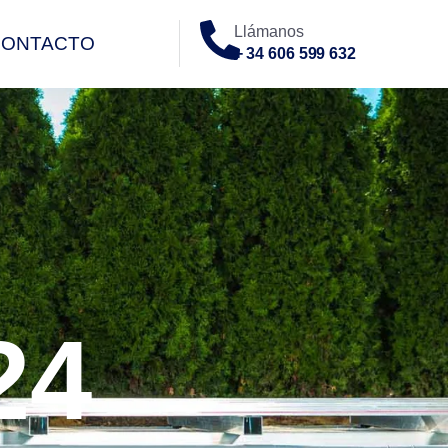
Llámanos
CONTACTO
+ 34 606 599 632
O
24