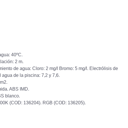
agua: 40ºC.
lación: 2 m.
iento de agua: Cloro: 2 mg/l Bromo: 5 mg/l. Electrólisis de
l agua de la piscina: 7,2 y 7,6.
mm2.
mida. ABS IMD.
BS blanco.
6.400K (COD: 136204). RGB (COD: 136205).