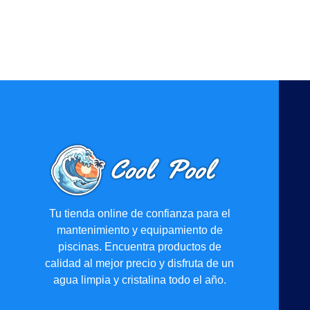
Tu tienda online de confianza para el
mantenimiento y equipamiento de
piscinas. Encuentra productos de
calidad al mejor precio y disfruta de un
agua limpia y cristalina todo el año.