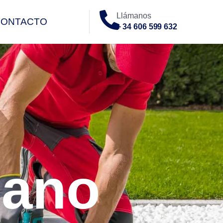
Llámanos
CONTACTO
+ 34 606 599 632
O
lano