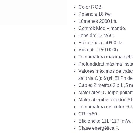
Color RGB.
Potencia 18 kw.
Lúmenes 2000 lm.
Control: Mod + mando.
Tensión: 12 VAC.
Frecuencia: 50/60Hz.
Vida útil: +50.000h.
Temperatura máxima del 
Profundidad máxima insta
Valores máximos de tratam
sal (Na Cl): 6 g/l. El Ph de
Cable: 2 metros 2 x 1 ,5 
Materiales: Cuerpo polia
Material embellecedor: A
Temperatura del color: 
CRI: <80.
Eficiencia: 111~117 lm/w.
Clase energética F.