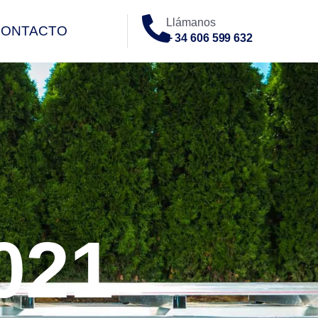
Llámanos
CONTACTO
+ 34 606 599 632
O
021