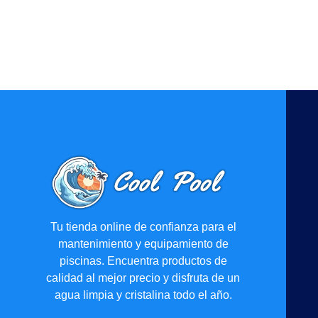
Tu tienda online de confianza para el
mantenimiento y equipamiento de
piscinas. Encuentra productos de
calidad al mejor precio y disfruta de un
agua limpia y cristalina todo el año.