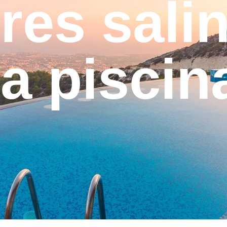
res sali
la piscin