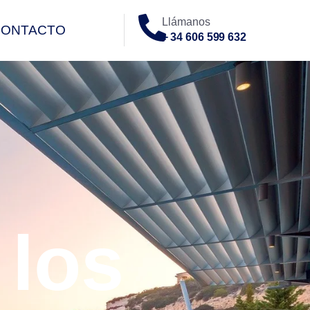
Llámanos
CONTACTO
+ 34 606 599 632
O
 los