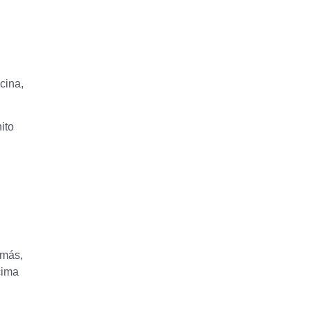
cina,
ito
emás,
cima