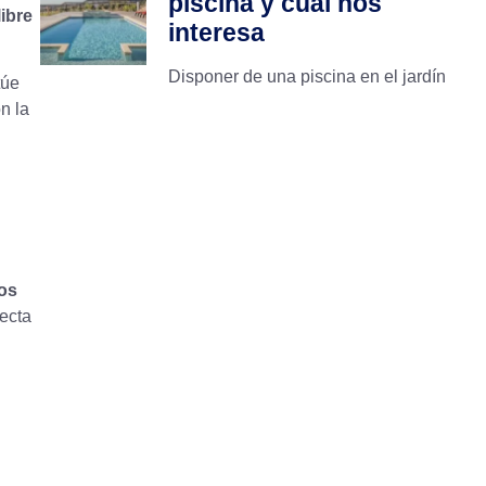
piscina y cuál nos
libre
interesa
Disponer de una piscina en el jardín
túe
n la
os
ecta