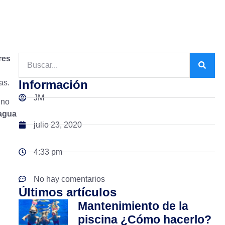
res
Información
as.
JM
no
 agua
julio 23, 2020
4:33 pm
No hay comentarios
Últimos artículos
Mantenimiento de la
piscina ¿Cómo hacerlo?