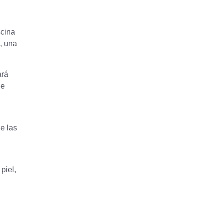
scina
, una
ará
de
e las
piel,