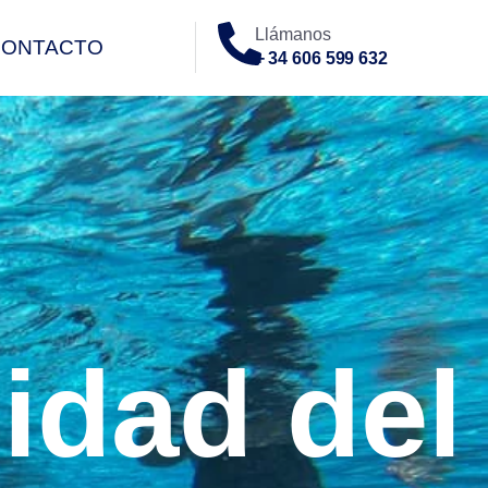
Llámanos
CONTACTO
+ 34 606 599 632
O
nidad del