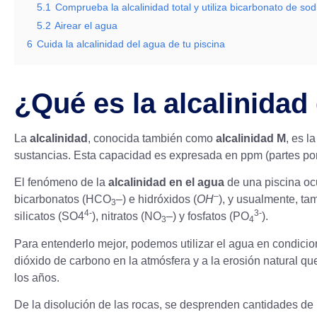
5.1
Comprueba la alcalinidad total y utiliza bicarbonato de sod
5.2
Airear el agua
6
Cuida la alcalinidad del agua de tu piscina
¿Qué es la alcalinidad
La
alcalinidad
, conocida también como
alcalinidad M
, es l
sustancias. Esta capacidad es expresada en ppm (partes por 
El fenómeno de la
alcalinidad en el agua
de una piscina oc
–
bicarbonatos (HCO
–) e hidróxidos (
OH
), y usualmente, ta
3
4-
3-
silicatos (SO4
), nitratos (NO
–) y fosfatos (PO
).
3
4
Para entenderlo mejor, podemos utilizar el agua en condici
dióxido de carbono en la atmósfera y a la erosión natural qu
los años.
De la disolución de las rocas, se desprenden cantidades de