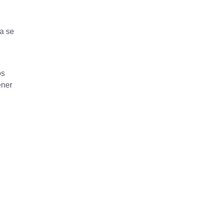
a se
os
ener