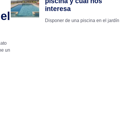
piscina y cuál nos
interesa
el
Disponer de una piscina en el jardín
nato
ene un