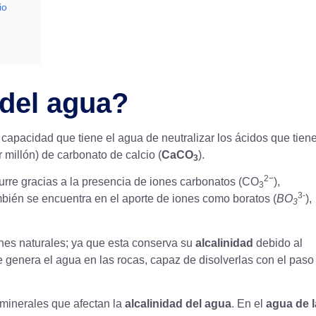
io
 del agua?
a capacidad que tiene el agua de neutralizar los ácidos que tien
millón) de carbonato de calcio (
CaCO
).
3
2−
urre gracias a la presencia de iones carbonatos (CO
),
3
3-
mbién se encuentra en el aporte de iones como boratos (
BO
),
3
ones naturales; ya que esta conserva su
alcalinidad
debido al
e genera el agua en las rocas, capaz de disolverlas con el paso
 minerales que afectan la
alcalinidad del agua
. En el
agua de l