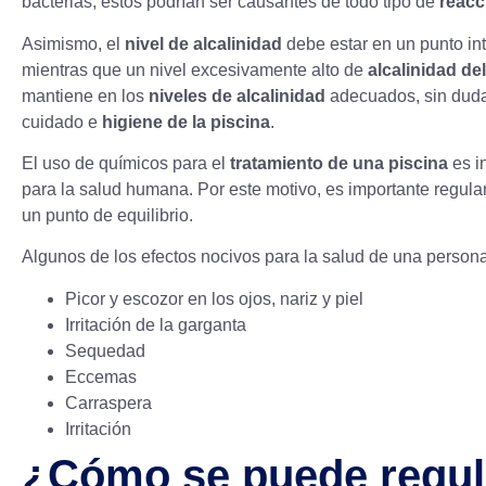
bacterias; estos podrían ser causantes de todo tipo de
reacc
Asimismo, el
nivel de alcalinidad
debe estar en un punto i
mientras que un nivel excesivamente alto de
alcalinidad de
mantiene en los
niveles de alcalinidad
adecuados, sin duda
cuidado e
higiene de la piscina
.
El uso de químicos para el
tratamiento de una piscina
es i
para la salud humana. Por este motivo, es importante regula
un punto de equilibrio.
Algunos de los efectos nocivos para la salud de una person
Picor y escozor en los ojos, nariz y piel
Irritación de la garganta
Sequedad
Eccemas
Carraspera
Irritación
¿Cómo se puede regular