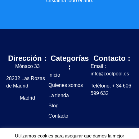
cristalina todo el año.
Dirección :
Categorías
Contacto :
:
Mónaco 33
Email :
info@coolpool.es
Inicio
28232 Las Rozas
Quienes somos
de Madrid
Teléfono: + 34 606
599 632
La tienda
Madrid
Blog
Contacto
Utilizamos cookies para asegurar que damos la mejor