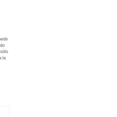
pedir
ndo
 sólo
a la