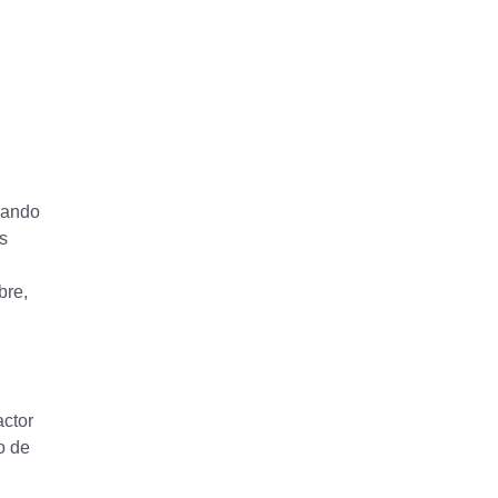
evando
s
bre,
actor
o de