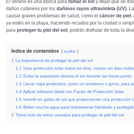
El verano es una época para
tomar el sol
y dejar que se di
daños cutáneos por los
dañinos rayos ultravioleta (UV)
. L
causar graves problemas de salud, como el
cáncer de piel
.
ya estés en la playa, haciendo recados por la ciudad o simpl
para
proteger tu piel del sol
, podrás disfrutar de toda la di
Indice de contenidos
ocultar
1
La importancia de proteger la piel del sol
1.1
Usar protección solar todos los días, incluso en días nubl
1.2
Evitar la exposición directa al sol durante las horas punta
1.3
Llevar ropa protectora, como un sombrero o gorra, para pro
1.4
Aplicar bálsamo labial con Factor de Protección Solar
1.5
Invertir en gafas de sol que proporcionen una protección
1.6
Beber mucha agua para mantenerse hidratado y protegido
2
Toma nota de estos consejos para proteger la piel del sol