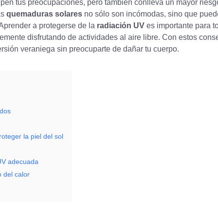
sipen tus preocupaciones, pero también conlleva un mayor riesg
as
quemaduras solares
no sólo son incómodas, sino que pue
 Aprender a protegerse de la
radiación UV
es importante para t
emente disfrutando de actividades al aire libre. Con estos cons
versión veraniega sin preocuparte de dañar tu cuerpo.
ados
teger la piel del sol
 UV adecuada
 del calor