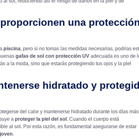
 al sol, reduciendo así el riesgo de daños en la piel y de
e proporcionen una protecció
la
piscina
, pero si no tomas las medidas necesarias, podrías es
 buenas
gafas de sol con protección UV
adecuada es uno de l
rás a la moda, sino que estarás protegiendo tus ojos y la piel
tenerse hidratado y protegi
otegerse del calor y mantenerse hidratado durante los días más
ibuye a
proteger la piel del sol
. Cuando el cuerpo está
ible al sol. Por esta razón, es fundamental asegurarse de estar
 joven
.