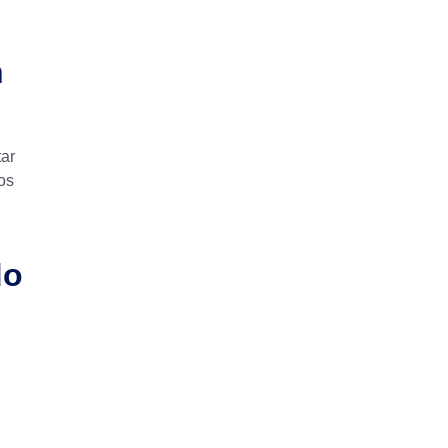
n
tar
os
do