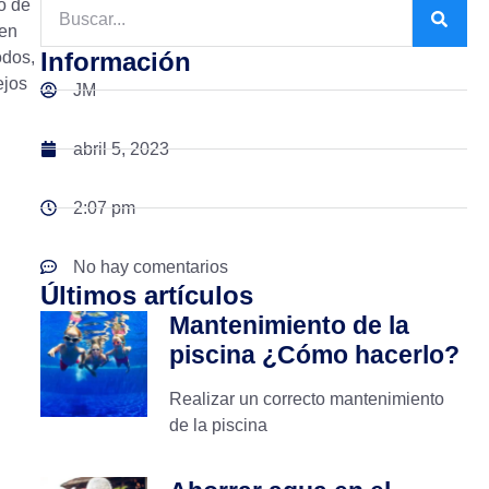
o de
den
Información
odos,
ejos
JM
abril 5, 2023
2:07 pm
No hay comentarios
Últimos artículos
Mantenimiento de la
piscina ¿Cómo hacerlo?
Realizar un correcto mantenimiento
de la piscina