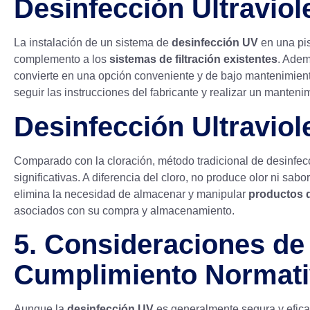
Desinfección Ultraviol
La instalación de un sistema de
desinfección UV
en una pi
complemento a los
sistemas de filtración existentes
. Adem
convierte en una opción conveniente y de bajo mantenimien
seguir las instrucciones del fabricante y realizar un manten
Desinfección Ultraviol
Comparado con la cloración, método tradicional de desinfecc
significativas. A diferencia del cloro, no produce olor ni sabo
elimina la necesidad de almacenar y manipular
productos 
asociados con su compra y almacenamiento.
5. Consideraciones de
Cumplimiento Normat
Aunque la
desinfección UV
es generalmente segura y efica