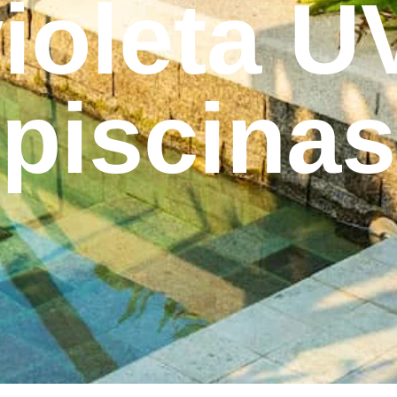
violeta U
piscinas