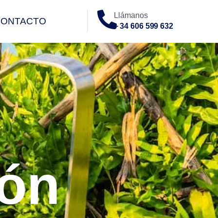
Llámanos
CONTACTO
+ 34 606 599 632
O
ión