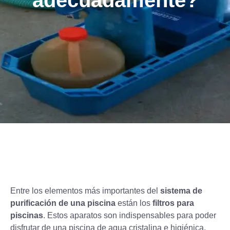
adecuadamente?
Entre los elementos más importantes del
sistema de
purificación de una piscina
están los
filtros para
piscinas
. Estos aparatos son indispensables para poder
disfrutar de una piscina de agua cristalina e higiénica.