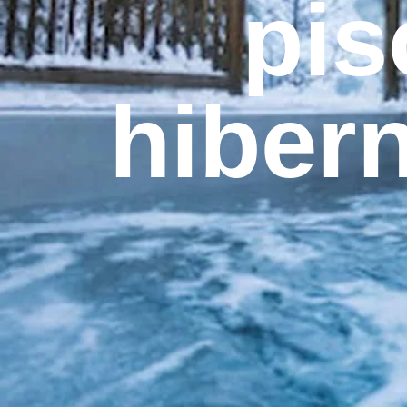
pis
hibern