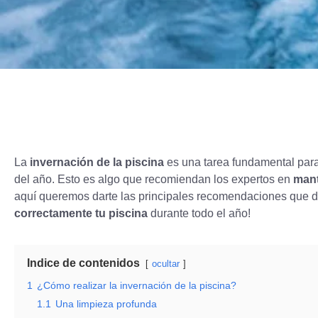
La
invernación de la piscina
es una tarea fundamental para
del año. Esto es algo que recomiendan los expertos en
mant
aquí queremos darte las principales recomendaciones que 
correctamente tu piscina
durante todo el año!
Indice de contenidos
ocultar
1
¿Cómo realizar la invernación de la piscina?
1.1
Una limpieza profunda