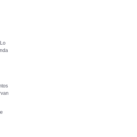
 Lo
enda
ntos
rvan
re