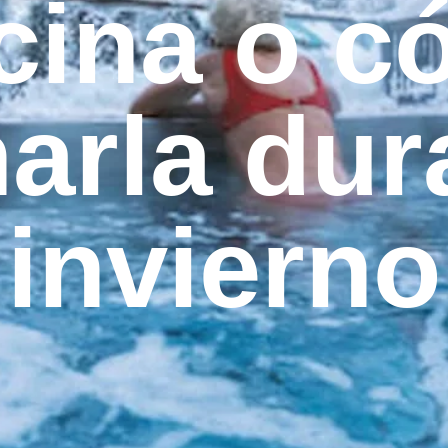
cina o 
arla dur
invierno