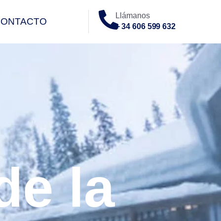
Llámanos
CONTACTO
+ 34 606 599 632
O
de la