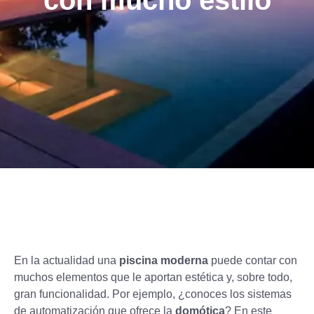
con mucho estilo
En la actualidad una
piscina moderna
puede contar con
muchos elementos que le aportan estética y, sobre todo,
gran funcionalidad. Por ejemplo, ¿conoces los sistemas
de automatización que ofrece la
domótica
? En este