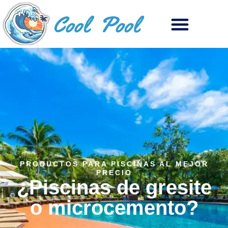
PRODUCTOS PARA PISCINAS AL MEJOR
PRECIO
¿Piscinas de gresite
o microcemento?