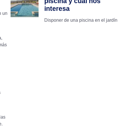
piscina y cuál nos
interesa
n un
Disponer de una piscina en el jardín
a,
 más
a
las
e.