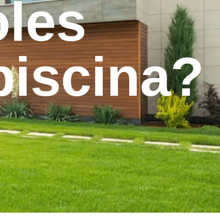
oles
piscina?