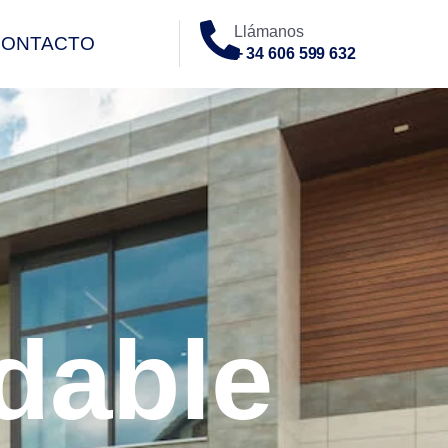
Llámanos
CONTACTO
+ 34 606 599 632
O
dable