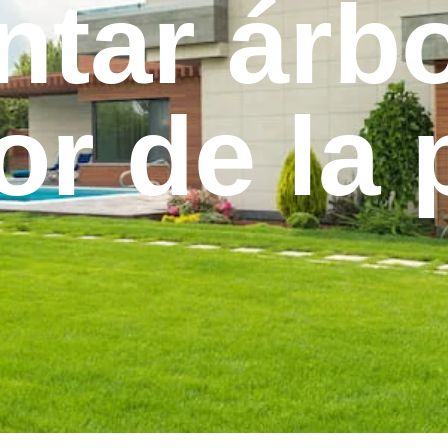
ntar árb
or de la 