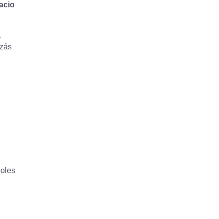
acio
.
izás
boles