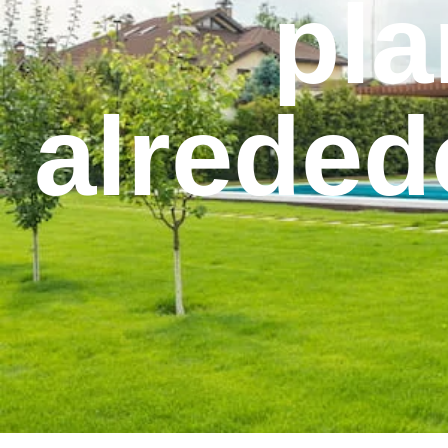
pla
alreded