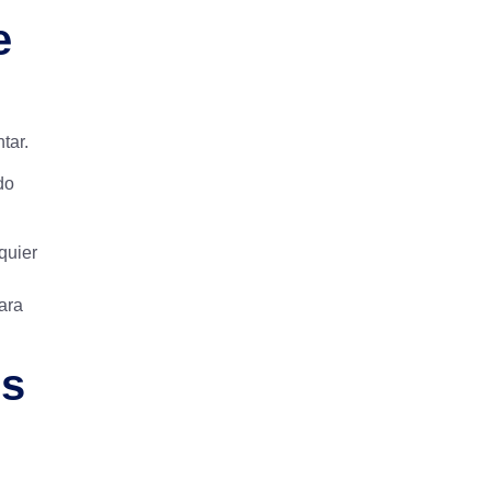
e
ntar.
do
quier
ara
es