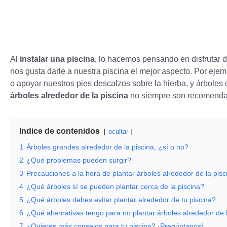
Al
instalar una piscina
, lo hacemos pensando en disfrutar 
nos gusta darle a nuestra piscina el mejor aspecto. Por ej
o apoyar nuestros pies descalzos sobre la hierba, y árbole
árboles alrededor de la piscina
no siempre son recomendab
Indice de contenidos
ocultar
1
Árboles grandes alrededor de la piscina, ¿sí o no?
2
¿Qué problemas pueden surgir?
3
Precauciones a la hora de plantar árboles alrededor de la pisc
4
¿Qué árboles sí se pueden plantar cerca de la piscina?
5
¿Qué árboles debes evitar plantar alrededor de tu piscina?
6
¿Qué alternativas tengo para no plantar árboles alrededor de 
7
¿Quieres más consejos para tu piscina? ¡Pregúntanos!