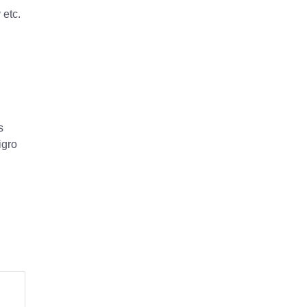
 etc.
s
igro