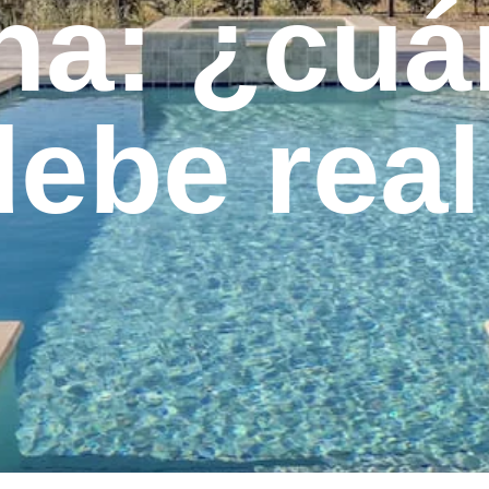
na: ¿cu
ebe real