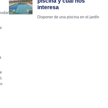
piscina y cuál nos
interesa
yudar
Disponer de una piscina en el jardín
a
a
de
l.
 o