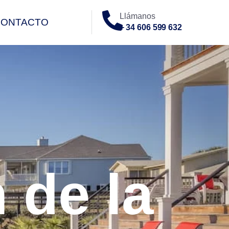
Llámanos
CONTACTO
+ 34 606 599 632
O
 de la