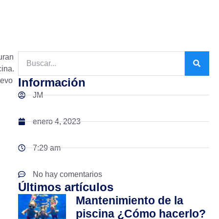
uran
cina.
Información
uevo
JM
enero 4, 2023
7:29 am
No hay comentarios
Últimos artículos
Mantenimiento de la
piscina ¿Cómo hacerlo?