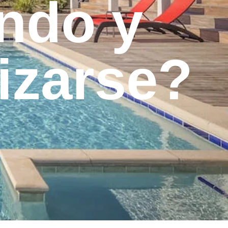
ándo y
izarse?