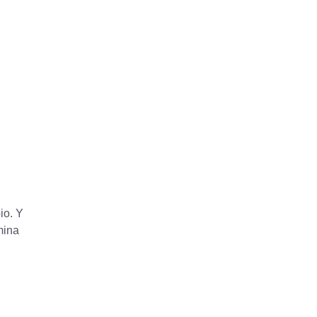
io. Y
mina